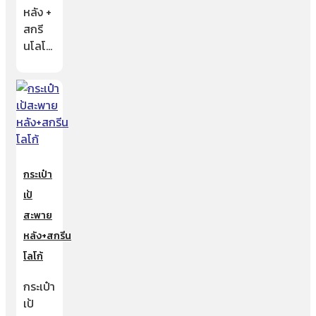
หลัง +
สกรี
นโลโ…
กระเป๋า
เป้
สะพาย
หลัง+สกรีน
โลโก้
กระเป๋า
เป้