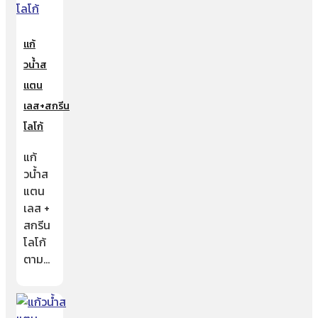
แก้
วน้ำส
แตน
เลส+สกรีน
โลโก้
แก้
วน้ำส
แตน
เลส +
สกรีน
โลโก้
ตาม…