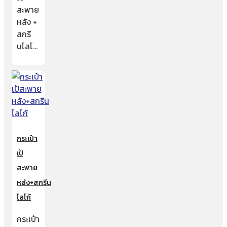
สะพาย
หลัง +
สกรี
นโลโ…
กระเป๋า
เป้
สะพาย
หลัง+สกรีน
โลโก้
กระเป๋า