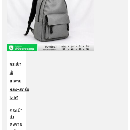
กระเป๋า
เป้
สะพาย
หลัง+สกรีน
โลโก้
กระเป๋า
เป้
สะพาย