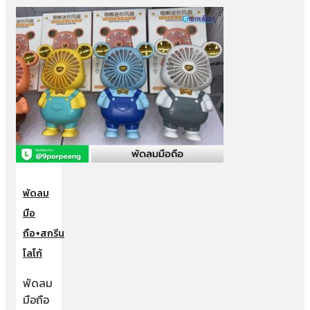
พัดลม
มือ
ถือ+สกรีน
โลโก้
พัดลม
มือถือ