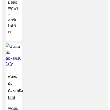
มือถือ
พกพา
+
สกรีน
โลโก้
ตา…
พัดลม
มือ
ถือ+สกรีน
โลโก้
พัดลม