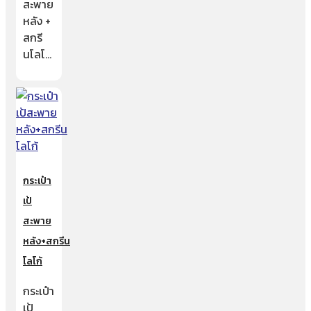
สะพาย
หลัง +
สกรี
นโลโ…
กระเป๋า
เป้
สะพาย
หลัง+สกรีน
โลโก้
กระเป๋า
เป้