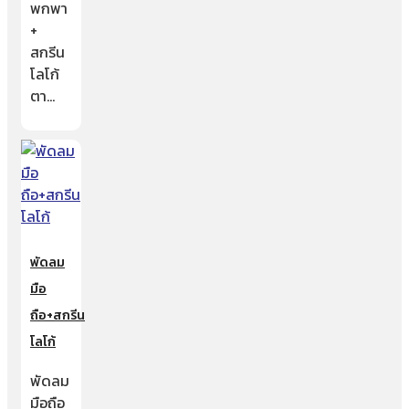
พกพา
+
สกรีน
โลโก้
ตา…
พัดลม
มือ
ถือ+สกรีน
โลโก้
พัดลม
มือถือ