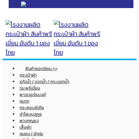
สินค้ายอดนิยม >>
กระเป๋าผ้า
แก้วน้ำ / ขวดน้ำ / กระบอกน้ำ
ร่ม พรีเมี่ยม
พาวเวอร์แบงค์
หมวก
กระสอบอีเกีย
ลำโพงบลูทูธ
พวงกุญแจ
เสื้อผ้า
หมอน / ผ้าห่ม