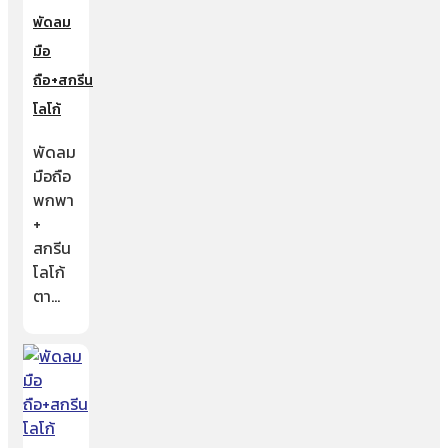
พัดลม
มือ
ถือ+สกรีน
โลโก้
พัดลม
มือถือ
พกพา
+
สกรีน
โลโก้
ตา…