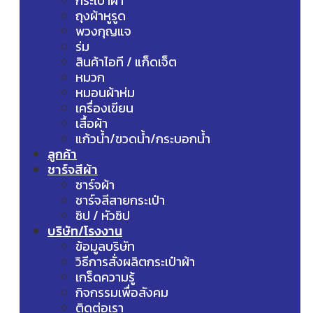
กระเป๋าผ้า
ถุงผ้าหูรูด
พวงกุญแจ
ร่ม
สินค้าไอที / แก็ดเจ็ต
หมวก
หมอนผ้าห่ม
เครื่องเขียน
เสื้อผ้า
แก้วน้ำ/ขวดน้ำ/กระบอกน้ำ
ลูกค้า
ชาร์จสีผ้า
ชาร์จผ้า
ชาร์จสีสายกระเป๋า
ซิป / หัวซิป
บริษัท/โรงงาน
ข้อมูลบริษัท
วิธีการสั่งผลิตกระเป๋าผ้า
เกร็ดความรู้
กิจกรรมเพื่อสังคม
ติดต่อเรา