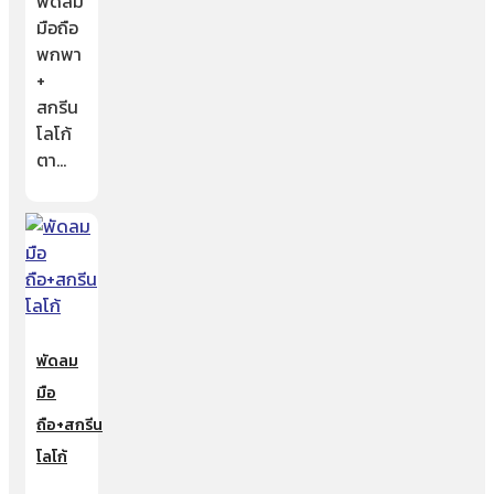
พัดลม
มือถือ
พกพา
+
สกรีน
โลโก้
ตา…
พัดลม
มือ
ถือ+สกรีน
โลโก้