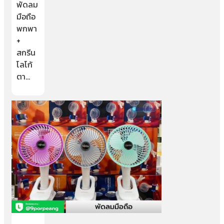
พัดลม
มือถือ
พกพา
+
สกรีน
โลโก้
ตา…