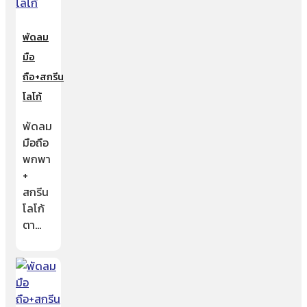
พัดลม
มือ
ถือ+สกรีน
โลโก้
พัดลม
มือถือ
พกพา
+
สกรีน
โลโก้
ตา…