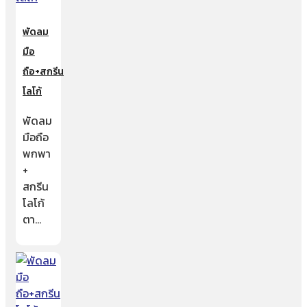
พัดลม
มือ
ถือ+สกรีน
โลโก้
พัดลม
มือถือ
พกพา
+
สกรีน
โลโก้
ตา…