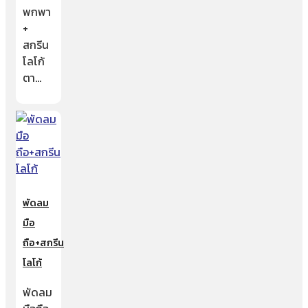
พกพา
+
สกรีน
โลโก้
ตา…
พัดลม
มือ
ถือ+สกรีน
โลโก้
พัดลม