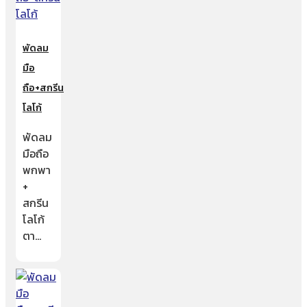
พัดลม
มือ
ถือ+สกรีน
โลโก้
พัดลม
มือถือ
พกพา
+
สกรีน
โลโก้
ตา…