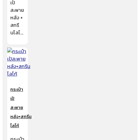
เป้
สะพาย
หลัง +
สกรี
นโลโ…
กระเป๋า
เป้
สะพาย
หลัง+สกรีน
โลโก้
กระเป๋า