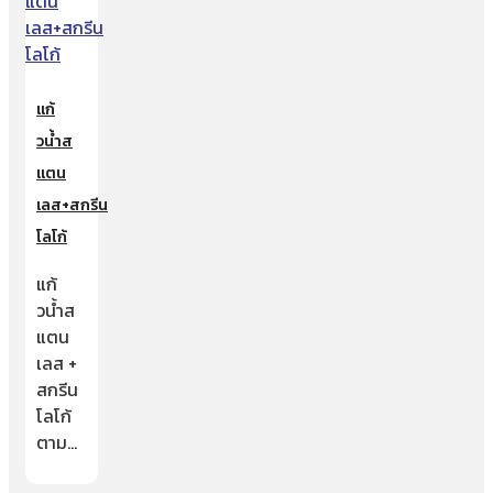
แก้
วน้ำส
แตน
เลส+สกรีน
โลโก้
แก้
วน้ำส
แตน
เลส +
สกรีน
โลโก้
ตาม…