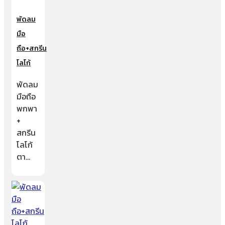
พัดลม
มือ
ถือ+สกรีน
โลโก้
พัดลม
มือถือ
พกพา
+
สกรีน
โลโก้
ตา…