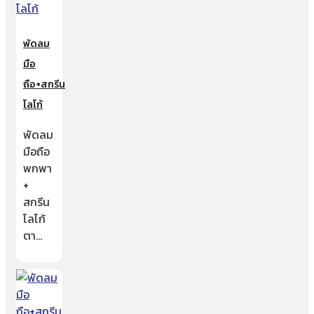
พัดลม
มือ
ถือ+สกรีน
โลโก้
พัดลม
มือถือ
พกพา
+
สกรีน
โลโก้
ตา…