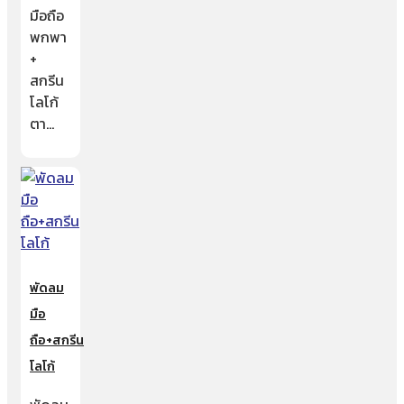
มือถือ
พกพา
+
สกรีน
โลโก้
ตา…
พัดลม
มือ
ถือ+สกรีน
โลโก้