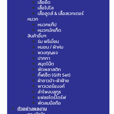
เสื้อยืด
เสื้อโปโล
เสื้อฮูดส์ & เสื้อสเวทเตอร์
หมวก
หมวกแก๊ป
หมวกบัคเก็ต
สินค้าอื่นๆ
ร่ม พรีเมี่ยม
หมอน / ผ้าห่ม
พวงกุญแจ
ปากกา
สมุดโน๊ต
พัดพลาสติก
กิ๊ฟเซ็ต (Gift Set)
ผ้าขาวม้า-ผ้าฝ้าย
พาวเวอร์แบงค์
ลำโพงบลูทูธ
แฟลชไดร์ไดร์ฟ
พัดลมมือถือ
ตัวอย่างผลงาน