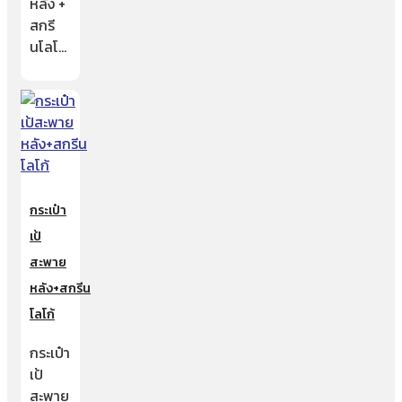
หลัง +
สกรี
นโลโ…
กระเป๋า
เป้
สะพาย
หลัง+สกรีน
โลโก้
กระเป๋า
เป้
สะพาย