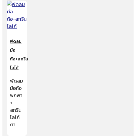
พัดลม
มือ
ถือ+สกรีน
โลโก้
พัดลม
มือถือ
พกพา
+
สกรีน
โลโก้
ตา…