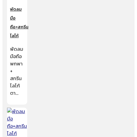
พัดลม
มือ
ถือ+สกรีน
โลโก้
พัดลม
มือถือ
พกพา
+
สกรีน
โลโก้
ตา…