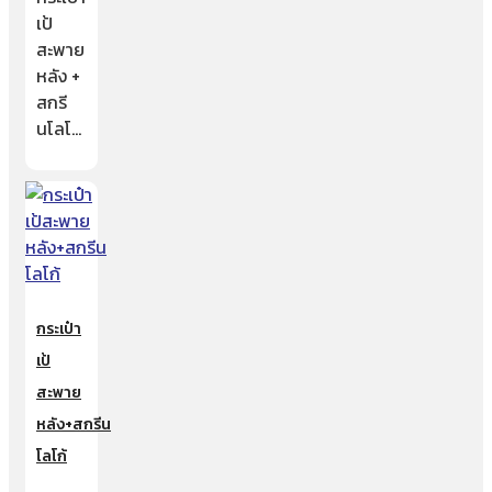
เป้
สะพาย
หลัง +
สกรี
นโลโ…
กระเป๋า
เป้
สะพาย
หลัง+สกรีน
โลโก้