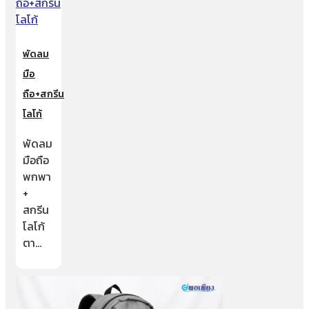
พัดลม
มือ
ถือ+สกรีน
โลโก้
พัดลม
มือถือ
พกพา
+
สกรีน
โลโก้
ตา…