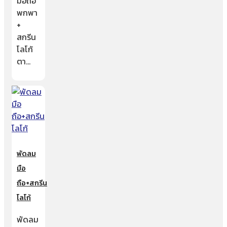
มือถือ
พกพา
+
สกรีน
โลโก้
ตา…
พัดลม
มือ
ถือ+สกรีน
โลโก้
พัดลม