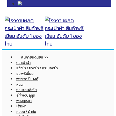
สินค้ายอดนิยม >>
กระเป๋าผ้า
แก้วน้ำ / ขวดน้ำ / กระบอกน้ำ
ร่ม พรีเมี่ยม
พาวเวอร์แบงค์
หมวก
กระสอบอีเกีย
ลำโพงบลูทูธ
พวงกุญแจ
เสื้อผ้า
หมอน / ผ้าห่ม