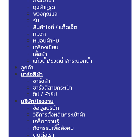
กระเป๋าผ้า
ถุงผ้าหูรูด
พวงกุญแจ
ร่ม
สินค้าไอที / แก็ดเจ็ต
หมวก
หมอนผ้าห่ม
เครื่องเขียน
เสื้อผ้า
แก้วน้ำ/ขวดน้ำ/กระบอกน้ำ
ลูกค้า
ชาร์จสีผ้า
ชาร์จผ้า
ชาร์จสีสายกระเป๋า
ซิป / หัวซิป
บริษัท/โรงงาน
ข้อมูลบริษัท
วิธีการสั่งผลิตกระเป๋าผ้า
เกร็ดความรู้
กิจกรรมเพื่อสังคม
ติดต่อเรา