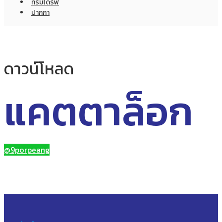
ทรัมไดร์ฟ
ปากกา
ดาวน์โหลด
แคตตาล็อก
@9porpeang