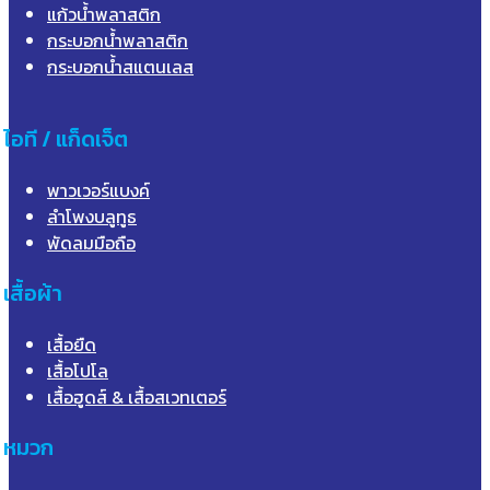
แก้วน้ำพลาสติก
กระบอกน้ำพลาสติก
กระบอกน้ำสแตนเลส
ไอที / แก็ดเจ็ต
พาวเวอร์แบงค์
ลำโพงบลูทูธ
พัดลมมือถือ
เสื้อผ้า
เสื้อยืด
เสื้อโปโล
เสื้อฮูดส์ & เสื้อสเวทเตอร์
หมวก