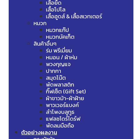
เสื้อยืด
เสื้อโปโล
เสื้อฮูดส์ & เสื้อสเวทเตอร์
หมวก
หมวกแก๊ป
หมวกบัคเก็ต
สินค้าอื่นๆ
ร่ม พรีเมี่ยม
หมอน / ผ้าห่ม
พวงกุญแจ
ปากกา
สมุดโน๊ต
พัดพลาสติก
กิ๊ฟเซ็ต (Gift Set)
ผ้าขาวม้า-ผ้าฝ้าย
พาวเวอร์แบงค์
ลำโพงบลูทูธ
แฟลชไดร์ไดร์ฟ
พัดลมมือถือ
ตัวอย่างผลงาน