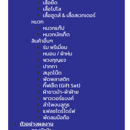
เสื้อยืด
เสื้อโปโล
เสื้อฮูดส์ & เสื้อสเวทเตอร์
หมวก
หมวกแก๊ป
หมวกบัคเก็ต
สินค้าอื่นๆ
ร่ม พรีเมี่ยม
หมอน / ผ้าห่ม
พวงกุญแจ
ปากกา
สมุดโน๊ต
พัดพลาสติก
กิ๊ฟเซ็ต (Gift Set)
ผ้าขาวม้า-ผ้าฝ้าย
พาวเวอร์แบงค์
ลำโพงบลูทูธ
แฟลชไดร์ไดร์ฟ
พัดลมมือถือ
ตัวอย่างผลงาน