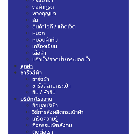
กระเป๋าผ้า
ถุงผ้าหูรูด
พวงกุญแจ
ร่ม
สินค้าไอที / แก็ดเจ็ต
หมวก
หมอนผ้าห่ม
เครื่องเขียน
เสื้อผ้า
แก้วน้ำ/ขวดน้ำ/กระบอกน้ำ
ลูกค้า
ชาร์จสีผ้า
ชาร์จผ้า
ชาร์จสีสายกระเป๋า
ซิป / หัวซิป
บริษัท/โรงงาน
ข้อมูลบริษัท
วิธีการสั่งผลิตกระเป๋าผ้า
เกร็ดความรู้
กิจกรรมเพื่อสังคม
ติดต่อเรา