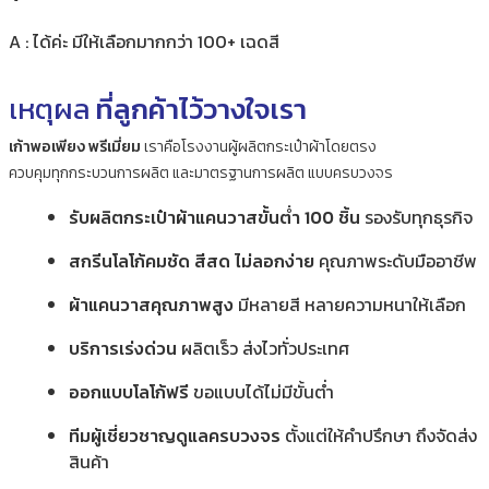
A : ได้ค่ะ มีให้เลือกมากกว่า 100+ เฉดสี
เหตุผล
ที่ลูกค้าไว้วางใจเรา
เก้าพอเพียง พรีเมี่ยม
เราคือโรงงานผู้ผลิตกระเป๋าผ้าโดยตรง
ควบคุมทุกกระบวนการผลิต และมาตรฐานการผลิต แบบครบวงจร
รับผลิตกระเป๋าผ้าแคนวาสขั้นต่ำ 100 ชิ้น
รองรับทุกธุรกิจ
สกรีนโลโก้คมชัด สีสด ไม่ลอกง่าย
คุณภาพระดับมืออาชีพ
ผ้าแคนวาสคุณภาพสูง
มีหลายสี หลายความหนาให้เลือก
บริการเร่งด่วน
ผลิตเร็ว ส่งไวทั่วประเทศ
ออกแบบโลโก้ฟรี
ขอแบบได้ไม่มีขั้นต่ำ
ทีมผู้เชี่ยวชาญดูแลครบวงจร
ตั้งแต่ให้คำปรึกษา ถึงจัดส่ง
สินค้า