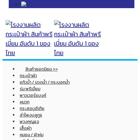
สินค้ายอดนิยม >>
กระเป๋าผ้า
แก้วน้ำ / ขวดน้ำ / กระบอกน้ำ
ร่ม พรีเมี่ยม
พาวเวอร์แบงค์
หมวก
กระสอบอีเกีย
ลำโพงบลูทูธ
พวงกุญแจ
เสื้อผ้า
หมอน / ผ้าห่ม